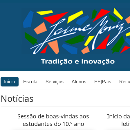
Início
Escola
Serviços
Alunos
EE|Pais
Recu
Notícias
Sessão de boas-vindas aos
Início d
estudantes do 10.º ano
let