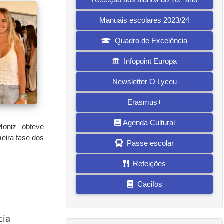
Manuais escolares 2023/24
Quadro de Excelência
Infopoint Europa
Newsletter O Lyceu
Erasmus+
Agenda Cultural
oniz obteve
meira fase dos
Passe escolar
Refeições
Cacifos
cia