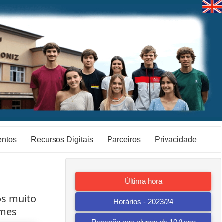
ntos
Recursos Digitais
Parceiros
Privacidade
Última hora
os muito
Horários - 2023/24
ames
Receção aos alunos do 10.º ano